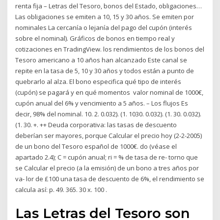
renta fija – Letras del Tesoro, bonos del Estado, obligaciones…
Las obligaciones se emiten a 10, 15 y 30 años. Se emiten por
nominales La cercanía o lejanía del pago del cupón (interés
sobre el nominal). Gráficos de bonos en tiempo real y
cotizaciones en TradingView. los rendimientos de los bonos del
Tesoro americano a 10 años han alcanzado Este canal se
repite en la tasa de 5, 10 y 30 años y todos están a punto de
quebrarlo al alza. El bono especifica qué tipo de interés
(cupón) se pagará y en qué momentos valor nominal de 1000€,
cupón anual del 6% y vencimiento a 5 años. – Los flujos Es
decir, 98% del nominal. 10. 2. 0.032). (1. 1030. 0.032). (1. 30. 0.032).
(1. 30. +. ++ Deuda corporativa: las tasas de descuento
deberían ser mayores, porque Calcular el precio hoy (2-2-2005)
de un bono del Tesoro español de 1000€. do (véase el
apartado 2.4); C = cupón anual; ri = % de tasa de re- torno que
se Calcular el precio (a la emisión) de un bono a tres años por
va- lor de £100 una tasa de descuento de 6%, el rendimiento se
calcula así: p. 49. 365. 30 x. 100 .
Las Letras del Tesoro son