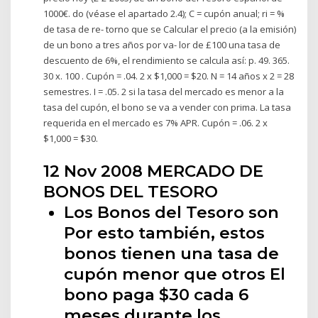
1000€. do (véase el apartado 2.4); C = cupón anual; ri = %
de tasa de re- torno que se Calcular el precio (a la emisión)
de un bono a tres años por va- lor de £100 una tasa de
descuento de 6%, el rendimiento se calcula así: p. 49. 365.
30 x. 100 . Cupón = .04. 2 x $1,000 = $20. N = 14 años x 2 = 28
semestres. I = .05. 2 si la tasa del mercado es menor a la
tasa del cupón, el bono se va a vender con prima. La tasa
requerida en el mercado es 7% APR. Cupón = .06. 2 x
$1,000 = $30.
12 Nov 2008 MERCADO DE
BONOS DEL TESORO
Los Bonos del Tesoro son
Por esto también, estos
bonos tienen una tasa de
cupón menor que otros El
bono paga $30 cada 6
meses durante los