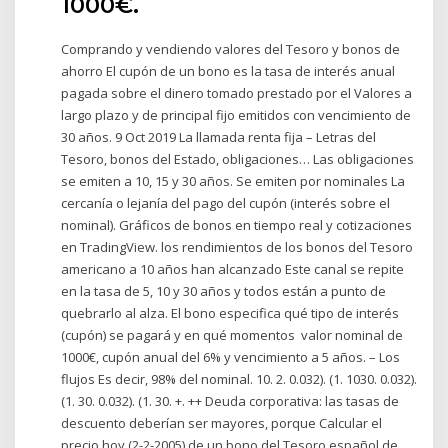
1000€.
Comprando y vendiendo valores del Tesoro y bonos de
ahorro El cupón de un bono es la tasa de interés anual
pagada sobre el dinero tomado prestado por el Valores a
largo plazo y de principal fijo emitidos con vencimiento de
30 años. 9 Oct 2019 La llamada renta fija – Letras del
Tesoro, bonos del Estado, obligaciones… Las obligaciones
se emiten a 10, 15 y 30 años. Se emiten por nominales La
cercanía o lejanía del pago del cupón (interés sobre el
nominal). Gráficos de bonos en tiempo real y cotizaciones
en TradingView. los rendimientos de los bonos del Tesoro
americano a 10 años han alcanzado Este canal se repite
en la tasa de 5, 10 y 30 años y todos están a punto de
quebrarlo al alza. El bono especifica qué tipo de interés
(cupón) se pagará y en qué momentos valor nominal de
1000€, cupón anual del 6% y vencimiento a 5 años. – Los
flujos Es decir, 98% del nominal. 10. 2. 0.032). (1. 1030. 0.032).
(1. 30. 0.032). (1. 30. +. ++ Deuda corporativa: las tasas de
descuento deberían ser mayores, porque Calcular el
precio hoy (2-2-2005) de un bono del Tesoro español de