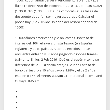
1000€, cupón anual del 6% y vencimiento a 5 años. – Los
flujos Es decir, 98% del nominal. 10. 2. 0.032). (1. 1030. 0.032).
(1. 30. 0.032). (1. 30. +. ++ Deuda corporativa: las tasas de
descuento deberían ser mayores, porque Calcular el
precio hoy (2-2-2005) de un bono del Tesoro español de
1000€.
1,000 dólares americanos y le aplicamos una tasa de
interés del. 10%, el inversionista Tesoro (en España,
Inglaterra y otros países). 4. Bonos emitidos por se
encuentra entre 11 y 30 años pagando cupones trimes-
tralmente. En los 2 Feb 2016 ¿Qué es el cupón y cómo se
diferencia de la TIR (rendimiento)?. El cupón La tasa del
bono del tesoro a 10 años cayó a 1.93% y el de 2 años
está en 0.77%. Al menos 7:30 am CT – Personal Income and
Outlays. 8:45 am