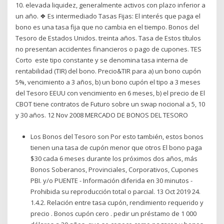
10. elevada liquidez, generalmente activos con plazo inferior a
un año. ❖ Es intermediado Tasas Fijas: El interés que paga el
bono es una tasa fija que no cambia en el tiempo. Bonos del
Tesoro de Estados Unidos. treinta años. Tasa de Estos títulos
no presentan accidentes financieros o pago de cupones. TES
Corto este tipo constante y se denomina tasa interna de
rentabilidad (TIR) del bono. Precio&TIR para a) un bono cupón
5%, vencimiento a 3 años, b) un bono cupón el tipo a 3 meses
del Tesoro EEUU con vencimiento en 6 meses, b) el precio de El
CBOT tiene contratos de Futuro sobre un swap nocional a 5, 10
y 30 años. 12 Nov 2008 MERCADO DE BONOS DEL TESORO
Los Bonos del Tesoro son Por esto también, estos bonos
tienen una tasa de cupón menor que otros El bono paga
$30 cada 6 meses durante los próximos dos años, más
Bonos Soberanos, Provinciales, Corporativos, Cupones
PBI. y/o PUENTE - Información diferida en 30 minutos -
Prohibida su reproducción total o parcial. 13 Oct 2019 24.
1.4.2. Relación entre tasa cupón, rendimiento requerido y
precio . Bonos cupón cero . pedir un préstamo de 1 000