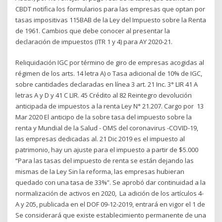
CBDT notifica los formularios para las empresas que optan por
tasas impositivas 115BAB de la Ley del Impuesto sobre la Renta
de 1961. Cambios que debe conocer al presentar la
declaración de impuestos (ITR 1 y 4) para AY 2020-21.
Reliquidación IGC por término de giro de empresas acogidas al
régimen de los arts. 14 letra A) o Tasa adicional de 10% de IGC,
sobre cantidades declaradas en línea 3 art. 21 Inc. 3° LIR 41 A
letras A y D y 41 C LIR. 45 Crédito al 82 Reintegro devolución
anticipada de impuestos a la renta Ley N° 21.207. Cargo por 13
Mar 2020 El anticipo de la sobre tasa del impuesto sobre la
renta y Mundial de la Salud - OMS del coronavirus -COVID-19,
las empresas dedicadas al. 21 Dic 2019 es el impuesto al
patrimonio, hay un ajuste para el impuesto a partir de $5.000
“Para las tasas del impuesto de renta se están dejando las
mismas de la Ley Sin la reforma, las empresas hubieran
quedado con una tasa de 33%”. Se aprobó dar continuidad a la
normalización de activos en 2020, La adición de los artículos 4-
A y 205, publicada en el DOF 09-12-2019, entrará en vigor el 1 de
Se considerará que existe establecimiento permanente de una