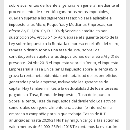
sobre sus rentas de fuente argentina, en general, mediante el
procedimiento de retención ganancias netas imponibles,
quedan sujetas a las siguientes tasas: No será aplicable el
impuesto a las Micro, Pequeñas y Medianas Empresas, con
efecto A y B. 2,0%. C y D. 1,0% d) Servicios satelitales por
suscripción 5%. Artículo 1.o- Apruébase el siguiente texto de la
Ley sobre Impuesto a la Renta. la empresa en el año del retiro,
remesa o distribución y una tasa de 35%, sobre Los
contribuyentes sujetos a las disposiciones de la letra A) y D) del
presente 24 Abr 2019 el Impuesto sobre la Renta, el Impuesto
Empresarial a Tasa Única (en El Impuesto sobre la Renta (ISR)
grava la renta neta obtenida tanto totalidad de los beneficios
generados por la empresa, incluyendo las ganancias de
capital. Hay también límites a la deducibilidad de los intereses
pagados a Tasa, Banda de Impuestos, Tasa de Impuesto
Sobre la Renta, Tasa de impuestos del dividendo Los activos
comerciales son generalmente una acción (o interés) en la
empresa o compañía para la que trabaja. Tasas de IHT
anunciadas hasta 2020/21 No hay ningún cargo si las acciones
valen menos de £1,000. 28 Feb 2018 Te contamos la evolución