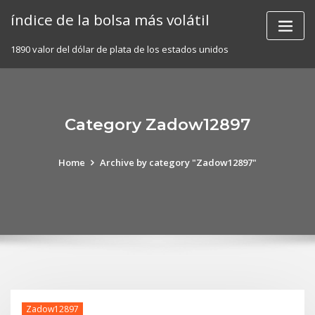
Skip
índice de la bolsa más volátil
to
content
1890 valor del dólar de plata de los estados unidos
Category Zadow12897
Home
Archive by category "Zadow12897"
Zadow12897