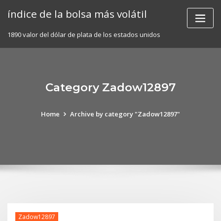
Skip
índice de la bolsa más volátil
to
content
1890 valor del dólar de plata de los estados unidos
Category Zadow12897
Home
Archive by category "Zadow12897"
Zadow12897